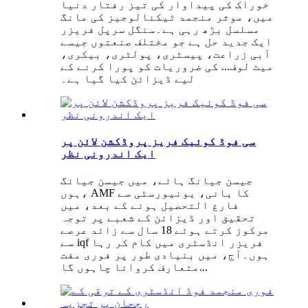
خوراک کی پیداوار کی تیز رفتار دنیا
میں، موثر منجمد ٹیکنالوجیز کی مانگ
مسلسل بڑھ رہی ہے۔سنگل سرپل فریزر
ایک جدید حل ہے جو مختلف صنعتوں جیسے
آبی زراعت، پیسٹری، پولٹری، بیکری،
میٹ لوف... کی ضروریات کو پورا کرنے کے
لیے ڈیزائن کیا گیا ہے۔
سی فوڈ کوئیک فریز پروڈکشن لائن پر
ایک اندرونی نظر
جیسن جیانگ ہائے، میں جیسن جیانگ
ہوں، AMF کا بانی، یونیورسٹی سے
فارغ التحصیل ہونے کے بعد، میں
تحقیق اور ڈیزائن کے شعبے پر توجہ
مرکوز کرتے ہوئے 18 سال سے زائد عرصے
سے iqf فریزر انڈسٹری میں کام کر رہا
ہوں۔آج، میں بنیادی طور پر فوری مفت
متعارف کروانا چاہوں گا...