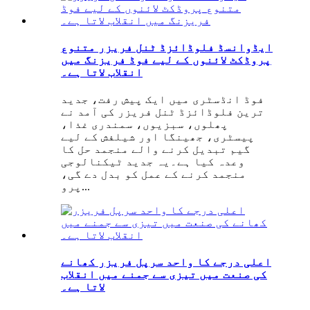
ایڈوانسڈ فلوڈائزڈ ٹنل فریزر متنوع
پروڈکٹ لائنوں کے لیے فوڈ فریزنگ میں
انقلاب لاتا ہے۔
فوڈ انڈسٹری میں ایک پیش رفت، جدید
ترین فلوڈائزڈ ٹنل فریزر کی آمد نے
پھلوں، سبزیوں، سمندری غذا،
پیسٹری، جھینگا اور شیلفش کے لیے
گیم تبدیل کرنے والے منجمد حل کا
وعدہ کیا ہے۔یہ جدید ٹیکنالوجی
منجمد کرنے کے عمل کو بدل دے گی،
پرو...
اعلی درجے کا واحد سرپل فریزر کھانے
کی صنعت میں تیزی سے جمنے میں انقلاب
لاتا ہے۔