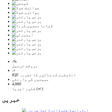
-
%
بروقت ترسیل
-
+
IQF انڈسٹری کے سالوں کا تجربہ
مہینوں کی وارنٹی
4,000
فلور ایریا (㎡)
خبریں