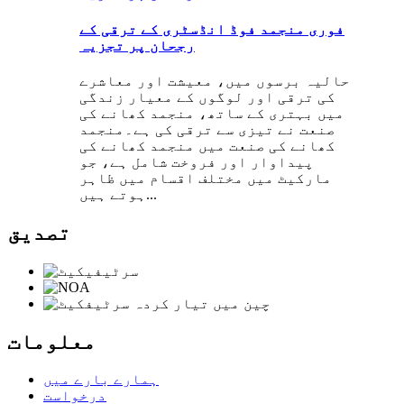
فوری منجمد فوڈ انڈسٹری کے ترقی کے
رجحان پر تجزیہ
حالیہ برسوں میں، معیشت اور معاشرے
کی ترقی اور لوگوں کے معیار زندگی
میں بہتری کے ساتھ، منجمد کھانے کی
صنعت نے تیزی سے ترقی کی ہے۔منجمد
کھانے کی صنعت میں منجمد کھانے کی
پیداوار اور فروخت شامل ہے، جو
مارکیٹ میں مختلف اقسام میں ظاہر
ہوتے ہیں...
تصدیق
معلومات
ہمارے بارے میں
درخواست