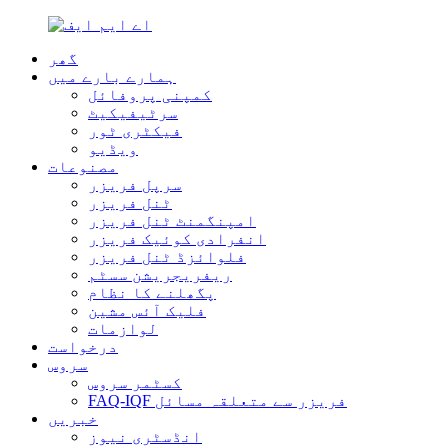
گھر
ہمارے بارے میں
کمپنی پروفائل
سرٹیفیکیٹ
فیکٹری ٹور
ویڈیو
مصنوعات
سرپل فریزر
ٹنل فریزر
امپنگمنٹ ٹنل فریزر
انفرادی کوئیک فریزر
فلوائزڈ ٹنل فریزر
ریفریجریشن سسٹم
پگھلنے کا نظام
فلیک آئس مشین
لوازمات
درخواست
سروس
کسٹمر سروس
FAQ-IQF فریزر سے متعلقہ مسائل
خبریں
انڈسٹری نیوز