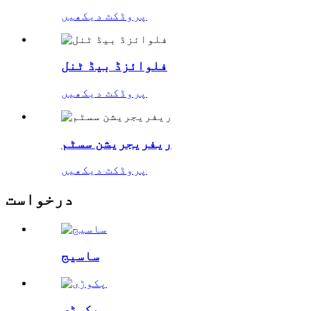
پروڈکٹ دیکھیں
فلوائزڈ بیڈ ٹنل
پروڈکٹ دیکھیں
ریفریجریشن سسٹم
پروڈکٹ دیکھیں
درخواست
ساسیج
پکوڑی