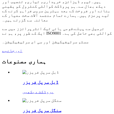
ہیں۔
ٹیم، ڈیزائن، خریداری، تیاری، تنصیب اور
دیکھ بھال سے۔ہم پروڈکٹ کوالٹی کنٹرول کو یقینی
بنانے اور فروخت کے بعد بہترین سروس فراہم کرنے کے
لیے پرعزم ہیں۔ہمارے تمام منجمد آلات سخت معیار کے
معائنہ سے گزرتے ہیں۔
ترسیل سے پہلے.قومی ہائی ٹیک انٹرپرائزز میں سے
ایک کے طور پر، ہم نے ISO9001 کوالٹی بھی حاصل کی ہے۔
سسٹم سرٹیفیکیشن اور سی ای سرٹیفیکیشن۔
اورجانیے
ہماری مصنوعات
ڈبل سرپل فریزر
پروڈکٹ دیکھیں
سنگل سرپل فریزر