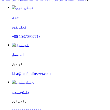
فون
ٹیلی فون
+86 15370957718
ای میل
ای میل
kisa@emfordfreezer.com
واٹس ایپ
واٹس ایپ