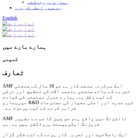
ہمارے پروجیکٹس
ہم سے رابطہ کریں۔
English
ہمارے بارے میں
کمپنی
تعارف
AMF ایک سرکردہ صنعت کار ہے جو 18 سال کے صنعتی
تجربے کے ساتھ صنعتی منجمد آلات کی تحقیق اور ترقی
کے لیے وقف ہے۔ہمارے جنرل مینیجر کی قیادت
میں
ہماری R&D ٹیم جدید اور اعلیٰ معیار کی مصنوعات
فراہم کرنے کے لیے پرعزم ہے۔
AMF نانٹونگ میں واقع ہے، جو چین کا سب سے مشہور
فریزنگ ایکویپمنٹ پروڈکشن بیس ہے۔ہم
ایک باصلاحیت اور تجربہ کار ہونے کے لئے شکر گزار