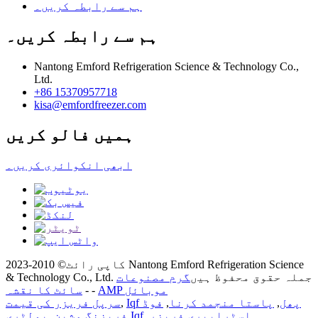
ہم سے رابطہ کریں۔
ہم سے رابطہ کریں۔
Nantong Emford Refrigeration Science & Technology Co.,
Ltd.
+86 15370957718
kisa@emfordfreezer.com
ہمیں فالو کریں
ابھی انکوائری کریں۔
کاپی رائٹ© 2010-2023 Nantong Emford Refrigeration Science
& Technology Co., Ltd. جملہ حقوق محفوظ ہیں
گرم مصنوعات
AMP موبائل
-
-
سائٹ کا نقشہ
Iqf پھل
,
پاستا منجمد کرنا
,
فوڈ
,
سرپل فریزر کی قیمت
,
اسٹرابیری فریزر
,
پولٹری Iqf
فریزنگ مشین
,