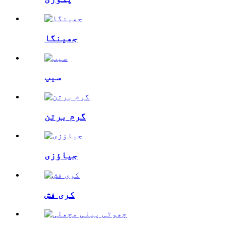
جھینگا
سیپ
گرم برتن
جیاؤزی
کری فش