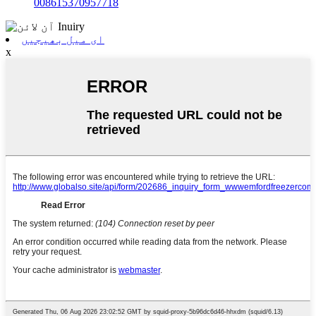
008615370957718
ای میل بھیجیں
x